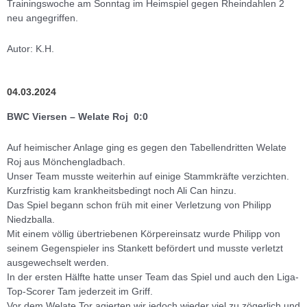
Trainingswoche am Sonntag im Heimspiel gegen Rheindahlen 2
neu angegriffen.
Autor: K.H.
04.03.2024
BWC Viersen – Welate Roj 0:0
Auf heimischer Anlage ging es gegen den Tabellendritten Welate
Roj aus Mönchengladbach.
Unser Team musste weiterhin auf einige Stammkräfte verzichten.
Kurzfristig kam krankheitsbedingt noch Ali Can hinzu.
Das Spiel begann schon früh mit einer Verletzung von Philipp
Niedzballa.
Mit einem völlig übertriebenen Körpereinsatz wurde Philipp von
seinem Gegenspieler ins Stankett befördert und musste verletzt
ausgewechselt werden.
In der ersten Hälfte hatte unser Team das Spiel und auch den Liga-
Top-Scorer Tam jederzeit im Griff.
Vor dem Welate Tor agierten wir jedoch wieder viel zu zögerlich und