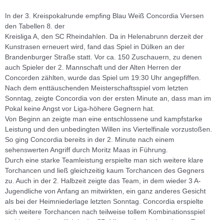
In der 3. Kreispokalrunde empfing Blau Weiß Concordia Viersen
den Tabellen 8. der
Kreisliga A, den SC Rheindahlen. Da in Helenabrunn derzeit der
Kunstrasen erneuert wird, fand das Spiel in Dülken an der
Brandenburger Straße statt. Vor ca. 150 Zuschauern, zu denen
auch Spieler der 2. Mannschaft und der Alten Herren der
Concorden zählten, wurde das Spiel um 19:30 Uhr angepfiffen.
Nach dem enttäuschenden Meisterschaftsspiel vom letzten
Sonntag, zeigte Concordia von der ersten Minute an, dass man im
Pokal keine Angst vor Liga-höhere Gegnern hat.
Von Beginn an zeigte man eine entschlossene und kampfstarke
Leistung und den unbedingten Willen ins Viertelfinale vorzustoßen.
So ging Concordia bereits in der 2. Minute nach einem
sehenswerten Angriff durch Moritz Maas in Führung.
Durch eine starke Teamleistung erspielte man sich weitere klare
Torchancen und ließ gleichzeitig kaum Torchancen des Gegners
zu. Auch in der 2. Halbzeit zeigte das Team, in dem wieder 3 A-
Jugendliche von Anfang an mitwirkten, ein ganz anderes Gesicht
als bei der Heimniederlage letzten Sonntag. Concordia erspielte
sich weitere Torchancen nach teilweise tollem Kombinationsspiel