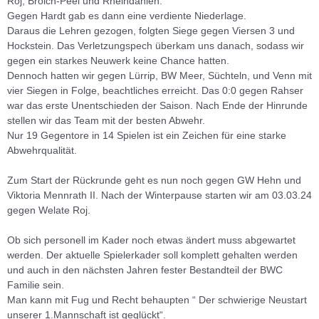
Roj, Broich-Peel und Rheindahlen.
Gegen Hardt gab es dann eine verdiente Niederlage.
Daraus die Lehren gezogen, folgten Siege gegen Viersen 3 und
Hockstein. Das Verletzungspech überkam uns danach, sodass wir
gegen ein starkes Neuwerk keine Chance hatten.
Dennoch hatten wir gegen Lürrip, BW Meer, Süchteln, und Venn mit
vier Siegen in Folge, beachtliches erreicht. Das 0:0 gegen Rahser
war das erste Unentschieden der Saison. Nach Ende der Hinrunde
stellen wir das Team mit der besten Abwehr.
Nur 19 Gegentore in 14 Spielen ist ein Zeichen für eine starke
Abwehrqualität.
Zum Start der Rückrunde geht es nun noch gegen GW Hehn und
Viktoria Mennrath II. Nach der Winterpause starten wir am 03.03.24
gegen Welate Roj.
Ob sich personell im Kader noch etwas ändert muss abgewartet
werden. Der aktuelle Spielerkader soll komplett gehalten werden
und auch in den nächsten Jahren fester Bestandteil der BWC
Familie sein.
Man kann mit Fug und Recht behaupten “ Der schwierige Neustart
unserer 1.Mannschaft ist geglückt“.