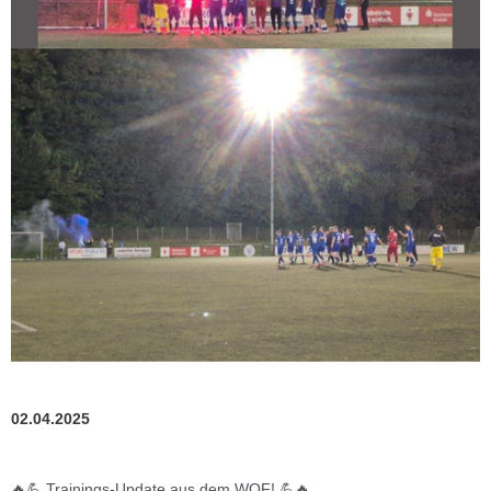
02.04.2025
🔥💪 Trainings-Update aus dem WOF! 💪🔥