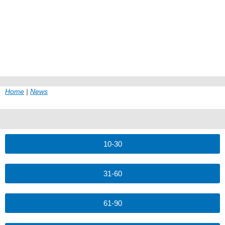
Home
|
News
10-30
31-60
61-90