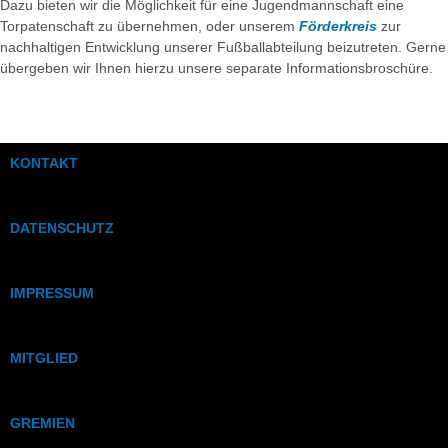
Dazu bieten wir die Möglichkeit für eine Jugendmannschaft eine
Torpatenschaft zu übernehmen, oder unserem
Förderkreis
zur
nachhaltigen Entwicklung unserer Fußballabteilung beizutreten. Gerne
übergeben wir Ihnen hierzu unsere separate Informationsbroschüre.
KONTAKT
DATENSCHUTZ
IMPRESSUM
MITGLIED
GREMIEN