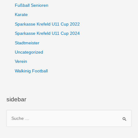
Fußball Senioren
Karate
Sparkasse Krefeld U11 Cup 2022
Sparkasse Krefeld U11 Cup 2024
Stadtmeister
Uncategorized
Verein
Walkinig Football
sidebar
S
u
c