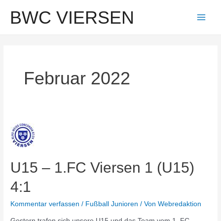
Zum
BWC VIERSEN
Inhalt
Main
springen
Men
Februar 2022
U15 – 1.FC Viersen 1 (U15)
4:1
Kommentar verfassen
/
Fußball Junioren
/ Von
Webredaktion
Gestern trafen sich unsere U15 und das Team vom 1. FC