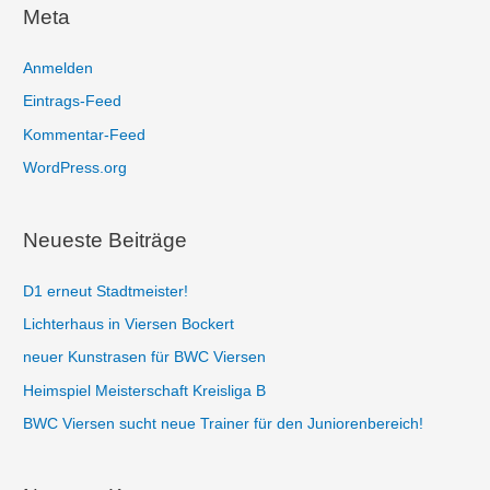
h
Meta
e
n
Anmelden
n
Eintrags-Feed
a
Kommentar-Feed
c
WordPress.org
h
:
Neueste Beiträge
D1 erneut Stadtmeister!
Lichterhaus in Viersen Bockert
neuer Kunstrasen für BWC Viersen
Heimspiel Meisterschaft Kreisliga B
BWC Viersen sucht neue Trainer für den Juniorenbereich!