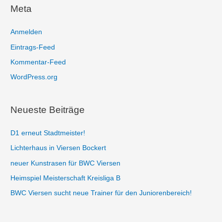
h
Meta
e
n
Anmelden
n
Eintrags-Feed
a
Kommentar-Feed
c
WordPress.org
h
:
Neueste Beiträge
D1 erneut Stadtmeister!
Lichterhaus in Viersen Bockert
neuer Kunstrasen für BWC Viersen
Heimspiel Meisterschaft Kreisliga B
BWC Viersen sucht neue Trainer für den Juniorenbereich!