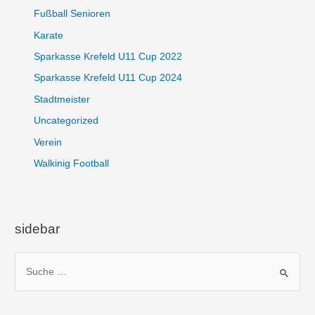
Fußball Senioren
Karate
Sparkasse Krefeld U11 Cup 2022
Sparkasse Krefeld U11 Cup 2024
Stadtmeister
Uncategorized
Verein
Walkinig Football
sidebar
S
u
c