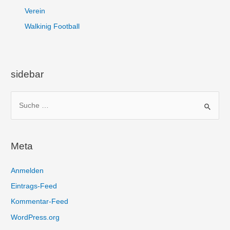
Verein
Walkinig Football
sidebar
S
u
c
h
Meta
e
n
Anmelden
n
Eintrags-Feed
a
Kommentar-Feed
c
WordPress.org
h