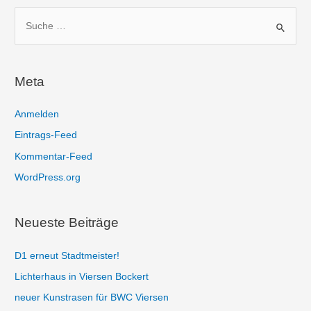
S
u
c
h
Meta
e
n
Anmelden
n
Eintrags-Feed
a
Kommentar-Feed
c
WordPress.org
h
:
Neueste Beiträge
D1 erneut Stadtmeister!
Lichterhaus in Viersen Bockert
neuer Kunstrasen für BWC Viersen