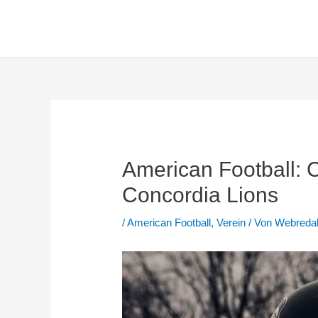
Zum
Inhalt
springen
American Football: C
Concordia Lions
/
American Football
,
Verein
/ Von
Webredak