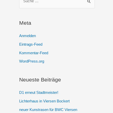
u
c
h
Meta
e
n
Anmelden
n
Eintrags-Feed
a
Kommentar-Feed
c
WordPress.org
h
:
Neueste Beiträge
D1 erneut Stadtmeister!
Lichterhaus in Viersen Bockert
neuer Kunstrasen für BWC Viersen