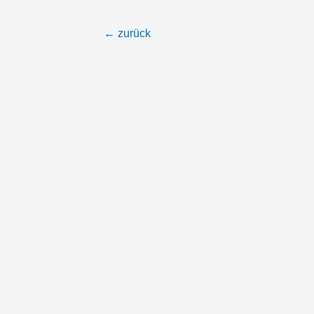
Beitragsnavigation
←
zurück