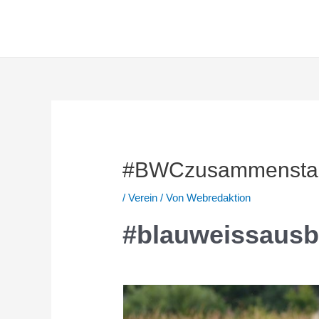
Zum
Inhalt
springen
#BWCzusammenstark 
/
Verein
/ Von
Webredaktion
#blauweissausbi