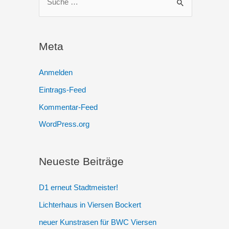
u
c
h
Meta
e
n
Anmelden
n
Eintrags-Feed
a
Kommentar-Feed
c
WordPress.org
h
:
Neueste Beiträge
D1 erneut Stadtmeister!
Lichterhaus in Viersen Bockert
neuer Kunstrasen für BWC Viersen