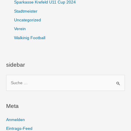
Sparkasse Krefeld U11 Cup 2024
Stadtmeister
Uncategorized
Verein
Walkinig Football
sidebar
S
u
c
h
Meta
e
n
Anmelden
n
Eintrags-Feed