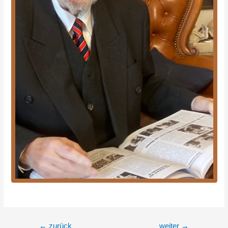
Beitragsnavigation
←
zurück
weiter
→