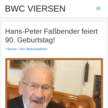
Zum
BWC VIERSEN
Inhalt
Main
springen
Men
Hans-Peter Faßbender feiert
90. Geburtstag!
/
Verein
/ Von
Webredaktion