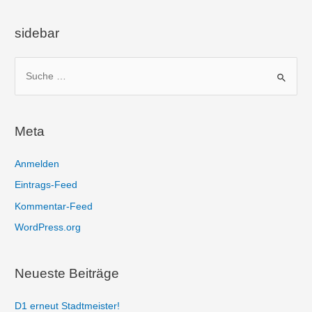
sidebar
S
u
c
h
Meta
e
n
Anmelden
n
Eintrags-Feed
a
Kommentar-Feed
c
WordPress.org
h
:
Neueste Beiträge
D1 erneut Stadtmeister!