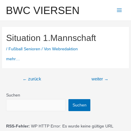
Zum
BWC VIERSEN
Inhalt
Main
springen
Men
Situation 1.Mannschaft
/
Fußball Senioren
/ Von
Webredaktion
mehr…
Beitragsnavigation
←
zurück
weiter
→
Suchen
Suchen
RSS-Fehler:
WP HTTP Error: Es wurde keine gültige URL