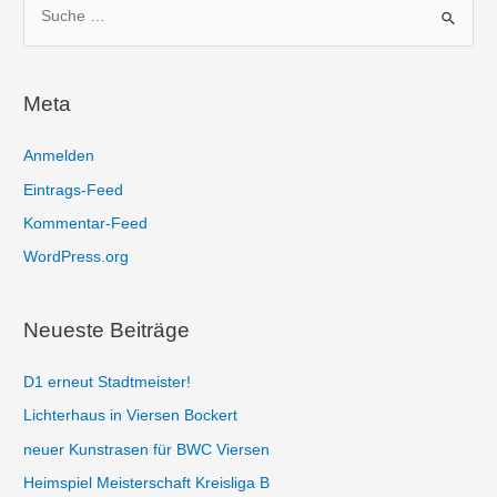
u
c
h
Meta
e
n
Anmelden
n
Eintrags-Feed
a
Kommentar-Feed
c
WordPress.org
h
:
Neueste Beiträge
D1 erneut Stadtmeister!
Lichterhaus in Viersen Bockert
neuer Kunstrasen für BWC Viersen
Heimspiel Meisterschaft Kreisliga B