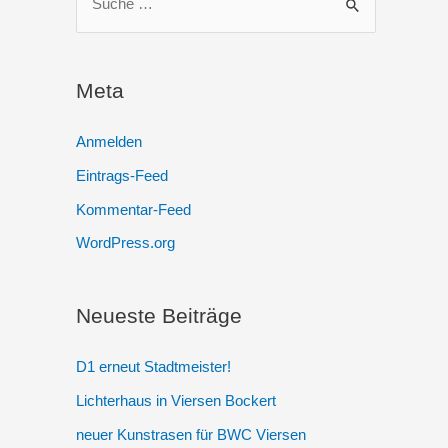
u
c
h
Meta
e
n
Anmelden
n
Eintrags-Feed
a
Kommentar-Feed
c
WordPress.org
h
:
Neueste Beiträge
D1 erneut Stadtmeister!
Lichterhaus in Viersen Bockert
neuer Kunstrasen für BWC Viersen