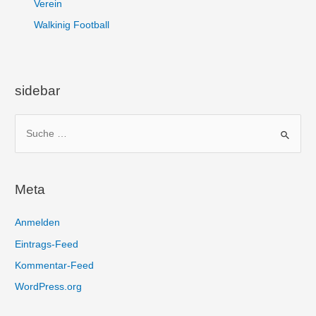
Verein
Walkinig Football
sidebar
S
u
c
h
Meta
e
n
Anmelden
n
Eintrags-Feed
a
Kommentar-Feed
c
WordPress.org
h
: