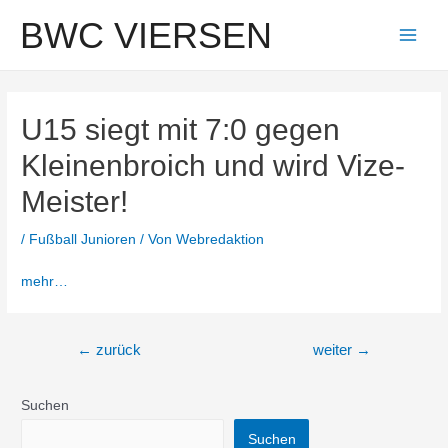
Zum
BWC VIERSEN
Inhalt
Main
springen
Men
U15 siegt mit 7:0 gegen
Kleinenbroich und wird Vize-
Meister!
/
Fußball Junioren
/ Von
Webredaktion
mehr…
Beitragsnavigation
←
zurück
weiter
→
Suchen
Suchen