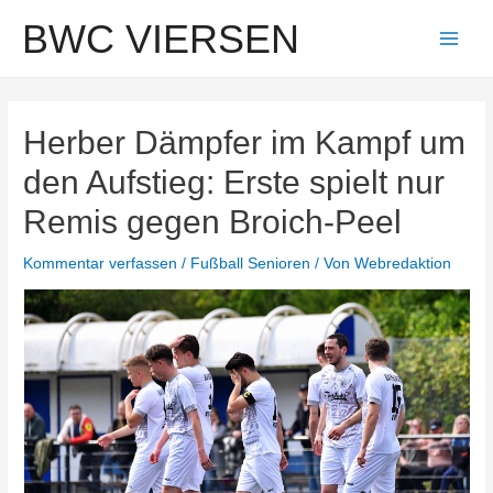
Zum
BWC VIERSEN
Inhalt
Main
springen
Men
Herber Dämpfer im Kampf um
den Aufstieg: Erste spielt nur
Remis gegen Broich-Peel
Kommentar verfassen
/
Fußball Senioren
/ Von
Webredaktion