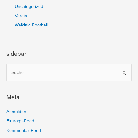
Uncategorized
Verein
Walkinig Football
sidebar
S
u
c
h
Meta
e
n
Anmelden
n
Eintrags-Feed
a
Kommentar-Feed
c